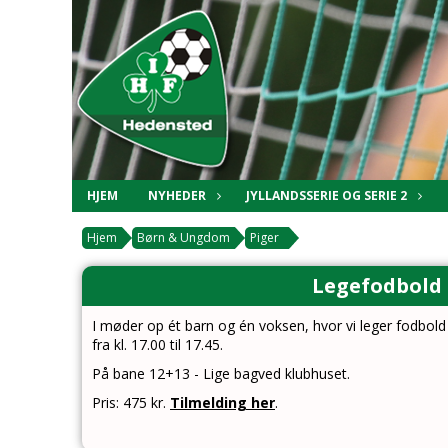
HJEM
NYHEDER
JYLLANDSSERIE OG SERIE 2
Hjem
Børn & Ungdom
Piger
Legefodbold 
I møder op ét barn og én voksen, hvor vi leger fodbold 
fra kl. 17.00 til 17.45.
På bane 12+13 - Lige bagved klubhuset.
Pris: 475 kr.
Tilmelding her
.