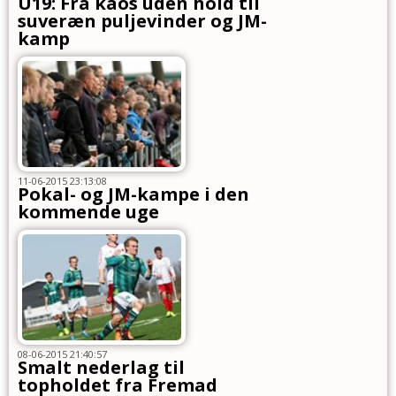
U19: Fra kaos uden hold til
suveræn puljevinder og JM-
kamp
11-06-2015 23:13:08
Pokal- og JM-kampe i den
kommende uge
08-06-2015 21:40:57
Smalt nederlag til
topholdet fra Fremad