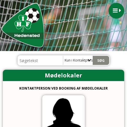
Kun i Kontaktpersoner
Mødelokaler
KONTAKTPERSON VED BOOKING AF MØDELOKALER