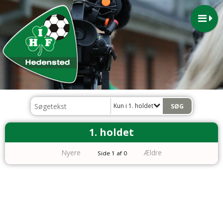
Kun i 1. holdet
1. holdet
Nyere
Ældre
Side 1 af 0