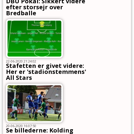
DBU Pokal: Sikkert videre
efter storsejr over
Bredballe
22-06-2020 21:24:02
Stafetten er givet videre:
Her er 'stadionstemmens'
All Stars
20-06-2020 16:07:50
Se billederne: Kolding