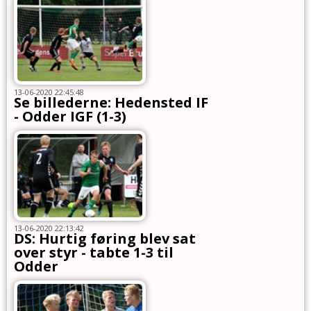
13-06-2020 22:45:48
Se billederne: Hedensted IF
- Odder IGF (1-3)
13-06-2020 22:13:42
DS: Hurtig føring blev sat
over styr - tabte 1-3 til
Odder