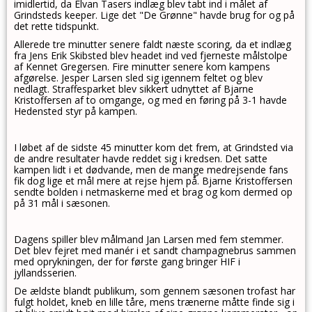
imidlertid, da Elvan Tasers indlæg blev tabt ind i målet af
Grindsteds keeper. Lige det "De Grønne" havde brug for og på
det rette tidspunkt.
Allerede tre minutter senere faldt næste scoring, da et indlæg
fra Jens Erik Skibsted blev headet ind ved fjerneste målstolpe
af Kennet Gregersen. Fire minutter senere kom kampens
afgørelse. Jesper Larsen sled sig igennem feltet og blev
nedlagt. Straffesparket blev sikkert udnyttet af Bjarne
Kristoffersen af to omgange, og med en føring på 3-1 havde
Hedensted styr på kampen.
I løbet af de sidste 45 minutter kom det frem, at Grindsted via
de andre resultater havde reddet sig i kredsen. Det satte
kampen lidt i et dødvande, men de mange medrejsende fans
fik dog lige et mål mere at rejse hjem på. Bjarne Kristoffersen
sendte bolden i netmaskerne med et brag og kom dermed op
på 31 mål i sæsonen.
Dagens spiller blev målmand Jan Larsen med fem stemmer.
Det blev fejret med manér i et sandt champagnebrus sammen
med oprykningen, der for første gang bringer HIF i
jyllandsserien.
De ældste blandt publikum, som gennem sæsonen trofast har
fulgt holdet, kneb en lille tåre, mens trænerne måtte finde sig i