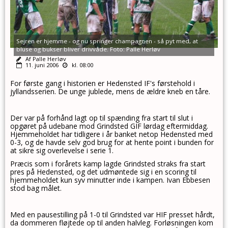
Sejren er hjemme - og nu springer champagnen - så pyt med, at
bluse og bukser bliver drivvåde. Foto: Palle Herløv
Af Palle Herløv
11. juni 2006
kl. 08:00
For første gang i historien er Hedensted IF's førstehold i
jyllandsserien. De unge jublede, mens de ældre kneb en tåre.
Der var på forhånd lagt op til spænding fra start til slut i
opgøret på udebane mod Grindsted GIF lørdag eftermiddag.
Hjemmeholdet har tidligere i år banket netop Hedensted med
0-3, og de havde selv god brug for at hente point i bunden for
at sikre sig overlevelse i serie 1.
Præcis som i forårets kamp lagde Grindsted straks fra start
pres på Hedensted, og det udmøntede sig i en scoring til
hjemmeholdet kun syv minutter inde i kampen. Ivan Ebbesen
stod bag målet.
Med en pausestilling på 1-0 til Grindsted var HIF presset hårdt,
da dommeren fløjtede op til anden halvleg. Forløsningen kom