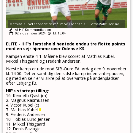
Mathias Kubel scorede to mål mod Odense KS. Foto: Palle Herløv.
Af HIF Kommunikation
02. november 2024
kl. 16:04
ELITE - HIF's førstehold hentede endnu tre flotte points
med en sejr hjemme over Odense KS
.
Kampen endte 4-1. Målene blev scoret af Mathias Kubel,
Mikkel Thisgaard og Frederik Andersen.
Næste kamp er ude mod SfB-Oure FA lørdag den 9. november
kl. 14.00. Det er samtidig den sidste kamp inden vinterpausen,
og med en sejr er vi sikre på at overvintre på andenpladsen
efter Esbjerg fB.
HIF's startopstilling:
16. Kenneth Qvist (m)
2. Magnus Rasmussen
4. Victor Kubel (c)
7. Mathias Kubel
9. Frederik Andersen
10. Tobias Lund Jensen
11. Mikkel Thisgaard
12. Denis Fazlagic