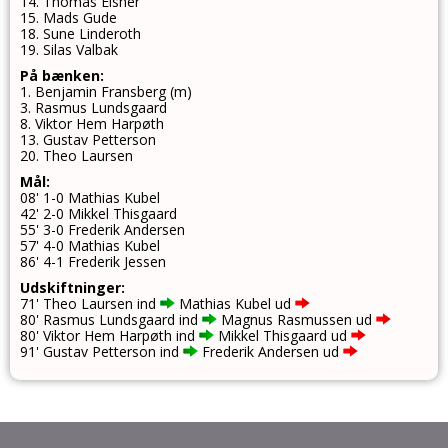
14. Thomas Eisner
15. Mads Gude
18. Sune Linderoth
19. Silas Valbak
På bænken:
1. Benjamin Fransberg (m)
3. Rasmus Lundsgaard
8. Viktor Hem Harpøth
13. Gustav Petterson
20. Theo Laursen
Mål:
08' 1-0 Mathias Kubel
42' 2-0 Mikkel Thisgaard
55' 3-0 Frederik Andersen
57' 4-0 Mathias Kubel
86' 4-1 Frederik Jessen
Udskiftninger:
71' Theo Laursen ind
Mathias Kubel ud
80' Rasmus Lundsgaard ind
Magnus Rasmussen ud
80' Viktor Hem Harpøth ind
Mikkel Thisgaard ud
91' Gustav Petterson ind
Frederik Andersen ud