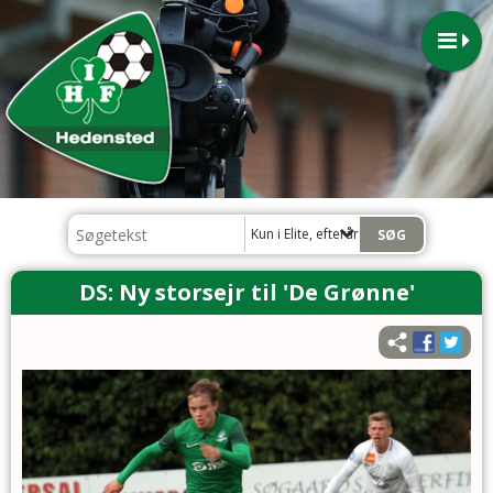
Kun i Elite, efterår 2024
DS: Ny storsejr til 'De Grønne'