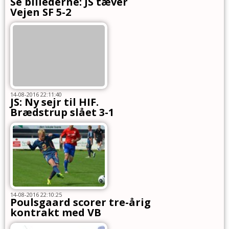
Se billederne: JS tæver
Vejen SF 5-2
14-08-2016 22:11:40
JS: Ny sejr til HIF.
Brædstrup slået 3-1
14-08-2016 22:10:25
Poulsgaard scorer tre-årig
kontrakt med VB