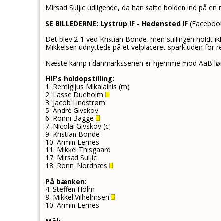
Mirsad Suljic udligende, da han satte bolden ind på en 
SE BILLEDERNE:
Lystrup IF - Hedensted IF
(Faceboo
Det blev 2-1 ved Kristian Bonde, men stillingen holdt ik
Mikkelsen udnyttede på et velplaceret spark uden for 
Næste kamp i danmarksserien er hjemme mod AaB lørd
HIF's holdopstilling:
1. Remigijus Mikalainis (m)
2. Lasse Dueholm
3. Jacob Lindstrøm
5. André Givskov
6. Ronni Bagge
7. Nicolai Givskov (c)
9. Kristian Bonde
10. Armin Lemes
11. Mikkel Thisgaard
17. Mirsad Suljic
18. Ronni Nordnæs
På bænken:
4. Steffen Holm
8. Mikkel Vilhelmsen
10. Armin Lemes
Mål: