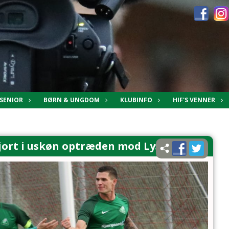
SENIOR
BØRN & UNGDOM
KLUBINFO
HIF'S VENNER
jort i uskøn optræden mod Lystrup