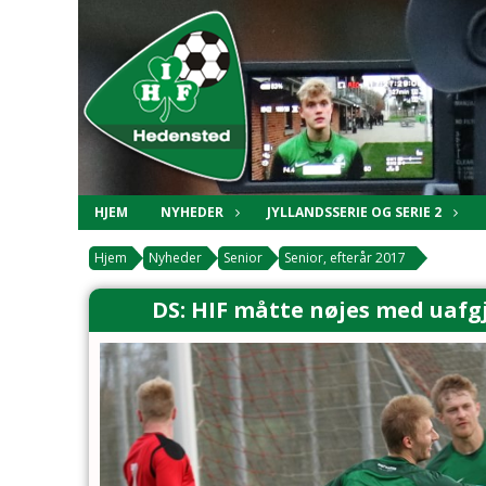
HJEM
NYHEDER
JYLLANDSSERIE OG SERIE 2
Hjem
Nyheder
Senior
Senior, efterår 2017
DS: HIF måtte nøjes med uafg