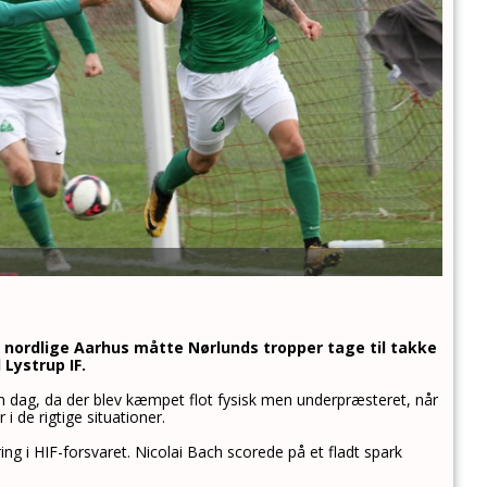
t nordlige Aarhus måtte Nørlunds tropper tage til takke
 Lystrup IF.
en dag, da der blev kæmpet flot fysisk men underpræsteret, når
i de rigtige situationer.
g i HIF-forsvaret. Nicolai Bach scorede på et fladt spark