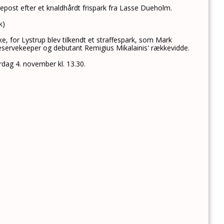
repost efter et knaldhårdt frispark fra Lasse Dueholm.
k)
ke, for Lystrup blev tilkendt et straffespark, som Mark
reservekeeper og debutant Remigius Mikalainis' rækkevidde.
ag 4. november kl. 13.30.