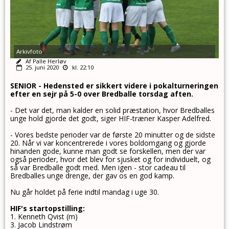
Arkivfoto
Af Palle Herløv
25. juni 2020
kl. 22:10
SENIOR -
Hedensted er sikkert videre i pokalturneringen
efter en sejr på 5-0 over Bredballe torsdag aften.
- Det var det, man kalder en solid præstation, hvor Bredballes
unge hold gjorde det godt, siger HIF-træner Kasper Adelfred.
- Vores bedste perioder var de første 20 minutter og de sidste
20. Når vi var koncentrerede i vores boldomgang og gjorde
hinanden gode, kunne man godt se forskellen, men der var
også perioder, hvor det blev for sjusket og for individuelt, og
så var Bredballe godt med. Men igen - stor cadeau til
Bredballes unge drenge, der gav os en god kamp.
Nu går holdet på ferie indtil mandag i uge 30.
HIF's startopstilling:
1. Kenneth Qvist (m)
3. Jacob Lindstrøm