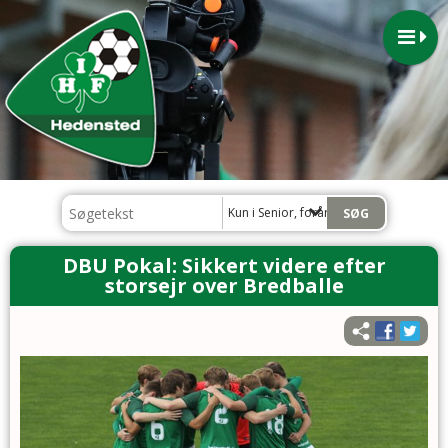
Kun i Senior, forår 2020
DBU Pokal: Sikkert videre efter
storsejr over Bredballe