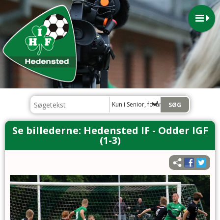
Kun i Senior, forår 2020
Se billederne: Hedensted IF - Odder IGF
(1-3)